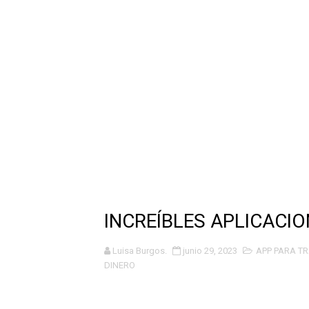
TRUCOS DE FREE FIRE
🤖SERVIDOR AVANZADO para
💎GENERADOR de DIAMANTE
💎GENERADOR de DIAMANTES
TARJETA SEMANAL**GRATIS
💯App te REGALA +1,000 D
GENERADOR de DIAMANTES 
CODIGOS PERMANENTES, G
INCREÍBLES APLICACI
PASE BOOYAH! **GRATIS** p
Luisa Burgos.
junio 29, 2023
APP PARA T
CODIGOS PARA FREE FIRE 2
DINERO
CODIGOS PARA FREE FIRE 2