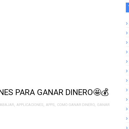
 FREE FIRE **REGISTRO** 2024
S **OFICIAL DE GARENA** (SIN VERIFICACIÓN) 💎DIAMAN
 **GRATIS** (SIN VERIFICACIÓN HUMANA) para FREE FIRE
** para FREE FIRE OBTEN +2,600 DIAMANTES **GRATIS**
IAMANTES para FREE FIRE solo POR DESCARGARLA 💯
💎 GRATIS en FREEFIRE 2023 RECLAMA +1800💎 por DÍA 
LOBALES Y ACTUALIZABLES 2025
ONES PARA GANAR DINERO🤩💰
ara FREE FIRE 2025
RABAJAR
,
APPLICACIONES
,
APPS
,
COMO GANAR DINERO
,
GANAR
023 #4
023 #2