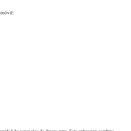
 móvil:
unidad de ganar algo de dinero extra. Esta aplicación combina