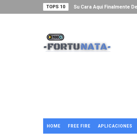
TOPS 10
Su Cara Aqui Finalmente D
Cómo conseguir Robux grati
¡Obtén Diamantes GRATIS en
CODIGOS PARA COLABORACI
🤑3 APLICACIONES que REG
🤑LA MEJOR APP de 2023 p
😎Programa de INFLUENCE
🔵CODIGO para PROGRAMA
🟠CODIGO para PROGRAMA
HOME
FREE FIRE
APLICACIONES
🔴CODIGO para PROGRAMA