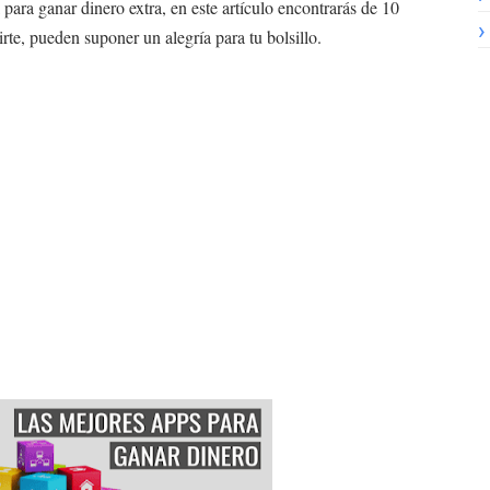
para ganar dinero extra, en este artículo encontrarás de 10
023 #3
rte, pueden suponer un alegría para tu bolsillo.
3 #1
NTELIGENCIA ARTIFICIAL?🤖📲🤑
WORKANA?😳🤑
 de Marruecos Ante España