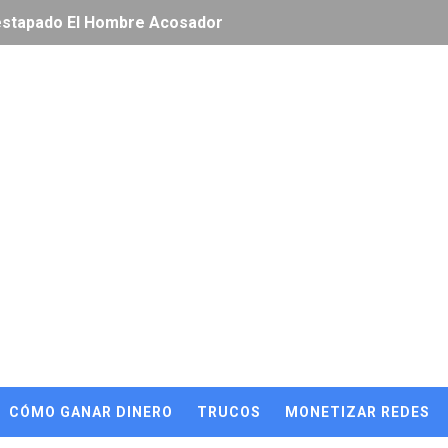
estapado El Hombre Acosador
s (sin hacks, sin bugs — solo métodos oficiales)
 Free Fire Sin APK ni Aplicaciones! 🎮💎
ÓN DE PRINGLES X FREE FIRE
ALAN DINERO!!!🤑
ara CONSEGUIR 100,000 DIAMANTES en FREE FIRE **GRATIS
RS FREE FIRE | DIAMANTES Y RECOMPENSAS **GRATIS**😎
 DE INFLUENCERS LAS🔵
 DE INFLUENCERS LAN🟠
CÓMO GANAR DINERO
TRUCOS
MONETIZAR REDES
 DE INFLUENCERS NA🔴