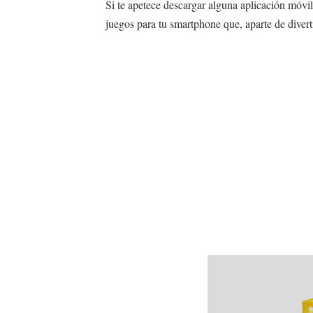
Si te apetece descargar alguna aplicación móvil 
CODIGOS PARA FREE FIRE 2
juegos para tu smartphone que, aparte de diverti
CODIGOS DE FREE FIRE 202
CÓMO GANAR DINERO CON I
CÓMO GANAR DINERO EN 
Dia 15 proximo movimiento