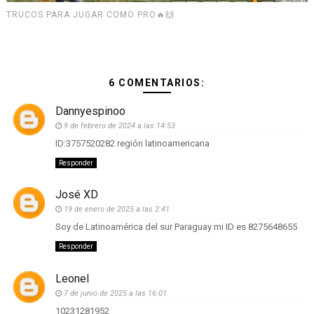
TRUCOS PARA JUGAR COMO PRO🔥🙌
6 COMENTARIOS:
Dannyespinoo
9 de febrero de 2024 a las 14:53
ID:3757520282 región latinoamericana
Responder
José XD
19 de enero de 2025 a las 2:41
Soy de Latinoamérica del sur Paraguay mi ID es 8275648655
Responder
Leonel
7 de junio de 2025 a las 16:01
10231281952