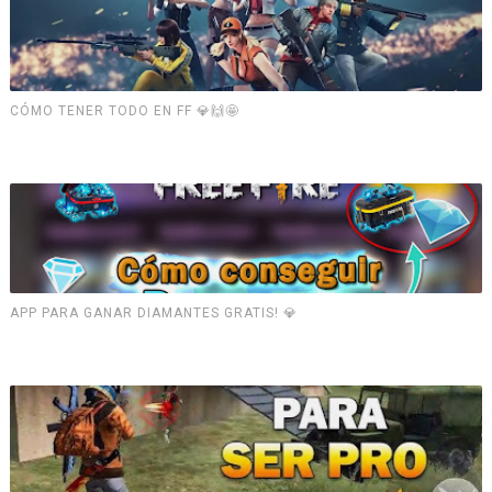
CÓMO TENER TODO EN FF 💎🙌🤩
APP PARA GANAR DIAMANTES GRATIS! 💎