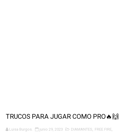
CODIGOS PARA FREE FIRE 2023 #3
CODIGOS DE FREE FIRE 2023 #1
CÓMO GANAR DINERO CON INTELIGENCIA ARTIFICIAL?
CÓMO GANAR DINERO EN WORKANA?😳🤑
Dia 15 proximo movimiento de Marruecos Ante España
Su Cara Aqui Finalmente Destapado El Hombre Acosad
TRUCOS PARA JUGAR COMO PRO🔥🙌
Luisa Burgos.
junio 29, 2023
DIAMANTES
,
FREE FIRE
,