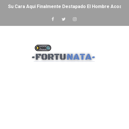
Su Cara Aqui Finalmente Destapado El Hombre Acosad
Cómo conseguir Robux gratis (sin hacks, sin bugs — so
¡Obtén Diamantes GRATIS en Free Fire Sin APK ni Aplic
CODIGOS PARA COLABORACIÓN DE PRINGLES X FREE F
🤑3 APLICACIONES que REGALAN DINERO!!!🤑
🤑LA MEJOR APP de 2023 para CONSEGUIR 100,000 DIA
😎Programa de INFLUENCERS FREE FIRE | DIAMANTES 
🔵CODIGO para PROGRAMA DE INFLUENCERS LAS🔵
🟠CODIGO para PROGRAMA DE INFLUENCERS LAN🟠
🔴CODIGO para PROGRAMA DE INFLUENCERS NA🔴